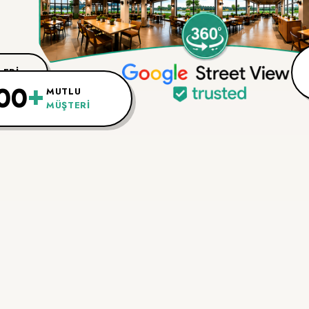
LERİ
+
00
MUTLU
MÜŞTERI