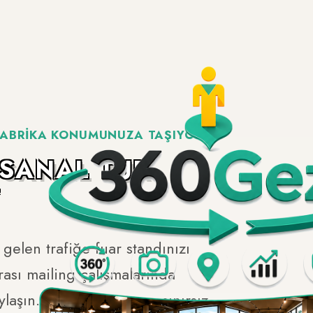
FABRIKA KONUMUNUZA TAŞIYORUZ!
S
A
N
A
L
T
U
R
!
elen trafiğe fuar standınızı
rası mailing çalışmalarında
laşın. Bir kere yaptırın, sınırsız