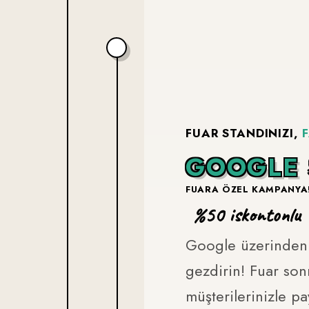
FUAR STANDINIZI,
G
O
O
G
L
E
FUARA ÖZEL KAMPANYA
%50 iskontonlu
Google üzerinden g
gezdirin! Fuar son
müşterilerinizle pay