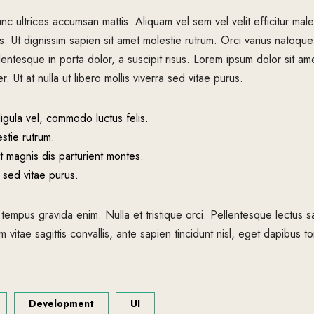
nc ultrices accumsan mattis. Aliquam vel sem vel velit efficitur m
s. Ut dignissim sapien sit amet molestie rutrum. Orci varius natoque
entesque in porta dolor, a suscipit risus. Lorem ipsum dolor sit ame
 Ut at nulla ut libero mollis viverra sed vitae purus.
igula vel, commodo luctus felis.
stie rutrum.
t magnis dis parturient montes.
ra sed vitae purus.
 tempus gravida enim. Nulla et tristique orci. Pellentesque lectus s
 vitae sagittis convallis, ante sapien tincidunt nisl, eget dapibus tor
Development
UI