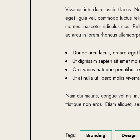
Vivamus interdum suscipit lacus. Nu
eget ligula vel, commodo luctus feli
montes, nascetur ridiculus mus. Pell
ac arcu in lorem rhoncus ullamcorper.
Donec arcu lacus, ornare eget l
Ut dignissim sapien sit amet mole
Orci varius natoque penatibus e
Ut at nulla ut libero mollis viver
Nam dui mauris, congue vel nisi in,
tristique non eros. Etiam aliquet, sem
Tags:
Branding
Design