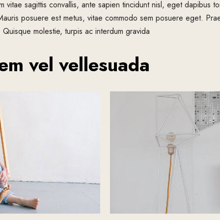
m vitae sagittis convallis, ante sapien tincidunt nisl, eget dapibus tor
Mauris posuere est metus, vitae commodo sem posuere eget. Pra
. Quisque molestie, turpis ac interdum gravida
em vel vellesuada