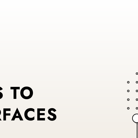
S TO
RFACES